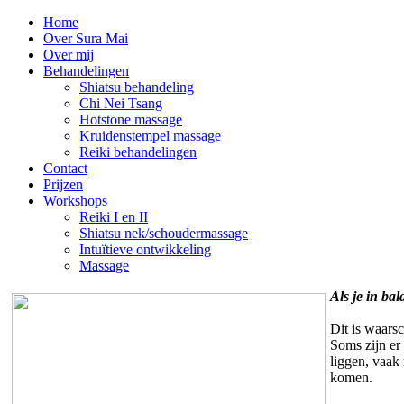
Home
Over Sura Mai
Over mij
Behandelingen
Shiatsu behandeling
Chi Nei Tsang
Hotstone massage
Kruidenstempel massage
Reiki behandelingen
Contact
Prijzen
Workshops
Reiki I en II
Shiatsu nek/schoudermassage
Intuïtieve ontwikkeling
Massage
Als je in bal
Dit is waarsc
Soms zijn er
liggen, vaak 
komen.