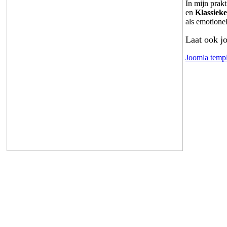
In mijn prak
en
Klassiek
als emotione
Laat ook j
Joomla templ